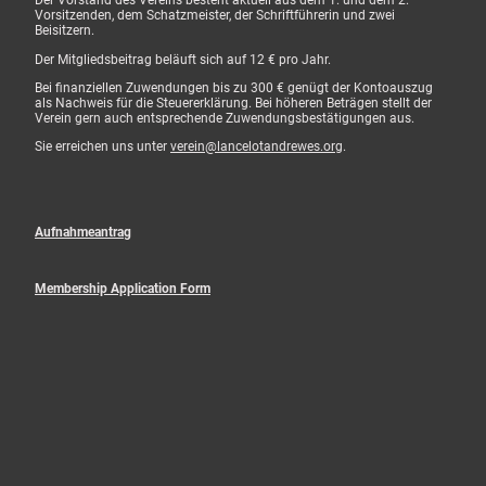
Der Vorstand des Vereins besteht aktuell aus dem 1. und dem 2.
Vorsitzenden, dem Schatzmeister, der Schriftführerin und zwei
Beisitzern.
Der Mitgliedsbeitrag beläuft sich auf 12 € pro Jahr.
Bei finanziellen Zuwendungen bis zu 300 € genügt der Kontoauszug
als Nachweis für die Steuererklärung. Bei höheren Beträgen stellt der
Verein gern auch entsprechende Zuwendungsbestätigungen aus.
Sie erreichen uns unter
verein@lancelotandrewes.or
g.
Aufnahmeantrag
Membership Application Form